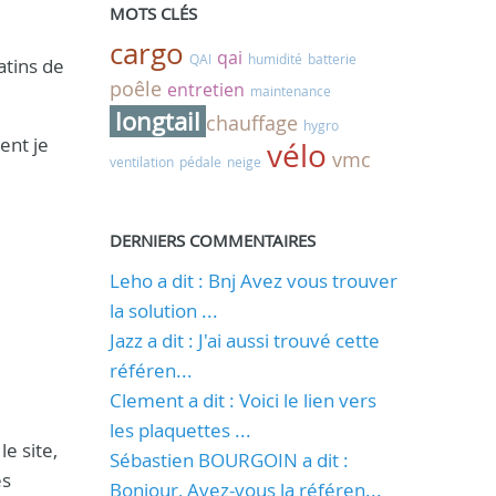
MOTS CLÉS
cargo
qai
QAI
humidité
batterie
atins de
poêle
entretien
maintenance
longtail
chauffage
hygro
ent je
vélo
vmc
ventilation
pédale
neige
DERNIERS COMMENTAIRES
Leho a dit : Bnj Avez vous trouver
la solution ...
Jazz a dit : J'ai aussi trouvé cette
référen...
Clement a dit : Voici le lien vers
les plaquettes ...
e site,
Sébastien BOURGOIN a dit :
es
Bonjour, Avez-vous la référen...