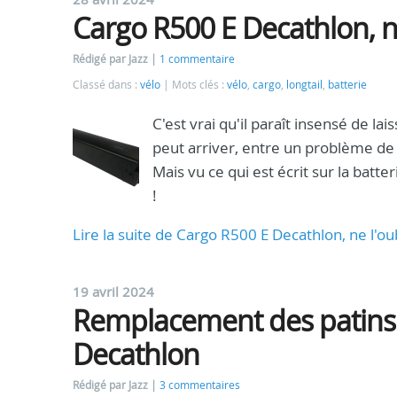
Cargo R500 E Decathlon, ne
Rédigé par Jazz
1 commentaire
Classé dans :
vélo
Mots clés :
vélo
,
cargo
,
longtail
,
batterie
C'est vrai qu'il paraît insensé de l
peut arriver, entre un problème de 
Mais vu ce qui est écrit sur la batt
!
Lire la suite de Cargo R500 E Decathlon, ne l'ou
19 avril 2024
Remplacement des patins d
Decathlon
Rédigé par Jazz
3 commentaires